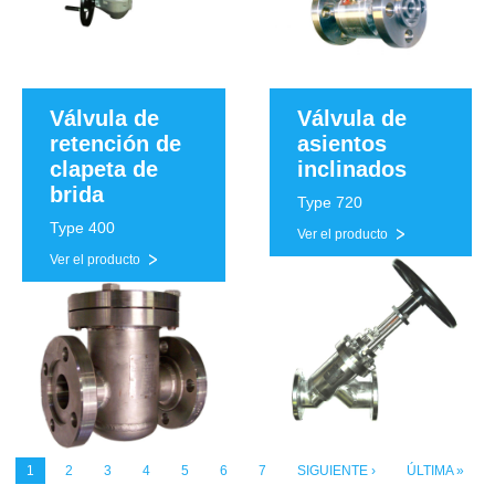
Válvula de
Válvula de
retención de
asientos
clapeta de
inclinados
brida
Type 720
Type 400
Ver el producto
Ver el producto
1
2
3
4
5
6
7
SIGUIENTE ›
ÚLTIMA »