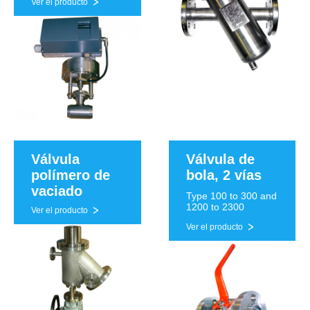
Ver el producto
Válvula
Válvula de
polímero de
bola, 2 vías
vaciado
Type 100 to 300 and
1200 to 2300
Ver el producto
Ver el producto