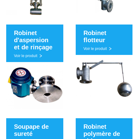
Robinet
Robinet
d'aspersion
flotteur
et de rinçage
Voir le produit
Voir le produit
Soupape de
Robinet
sureté
polymère de