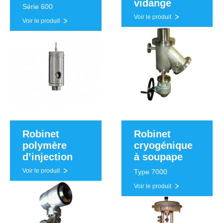
vidange
Série 600
Voir le produit
Voir le produit
Robinet
Robinet
polymère
cryogénique
d’injection
à soupape
Voir le produit
Type 7000
Voir le produit