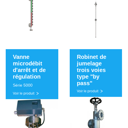
Vanne
Robinet de
microdébit
jumelage
d'arrêt et de
trois voies
régulation
type "by
pass"
Série 5000
Voir le produit
Voir le produit