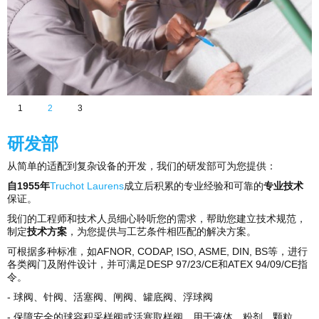
1
2
3
研发部
从简单的适配到复杂设备的开发，我们的研发部可为您提供：
自
1955
年
Truchot Laurens
成立后积累的专业经验和可靠的
专业技术
保证。
我们的工程师和技术人员细心聆听您的需求，帮助您建立技术规范，
制定
技术方案
，为您提供与工艺条件相匹配的解决方案。
可根据多种标准，如AFNOR, CODAP, ISO, ASME, DIN, BS等，进行
各类阀门及附件设计，并可满足DESP 97/23/CE和ATEX 94/09/CE指
令。
- 球阀、针阀、活塞阀、闸阀、罐底阀、浮球阀
- 保障安全的球容积采样阀或活塞取样阀，用于液体、粉剂、颗粒、