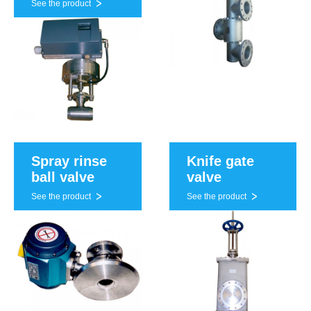
See the product
Spray rinse
Knife gate
ball valve
valve
See the product
See the product