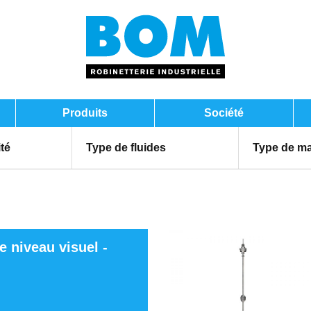
Produits
Société
ité
Type de fluides
Type de ma
e niveau visuel -