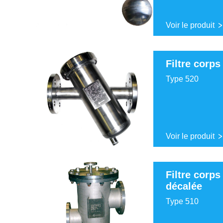
Voir le produit
Filtre corps
Type 520
Voir le produit
Filtre corps
décalée
Type 510