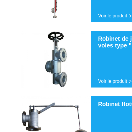
Voir le produit
Robinet de 
voies type 
Voir le produit
Robinet flot