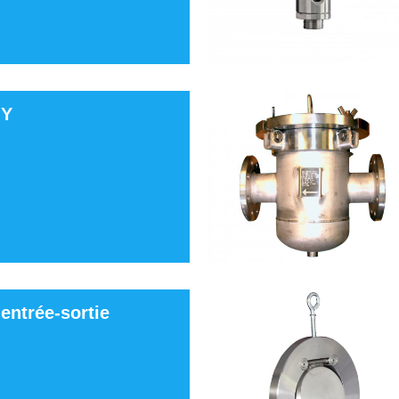
 Y
 entrée-sortie