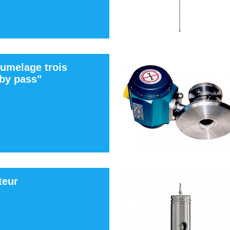
jumelage trois
"by pass"
teur