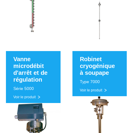
Vanne
Robinet
microdébit
cryogénique
d'arrêt et de
à soupape
régulation
Type 7000
Série 5000
Voir le produit
Voir le produit