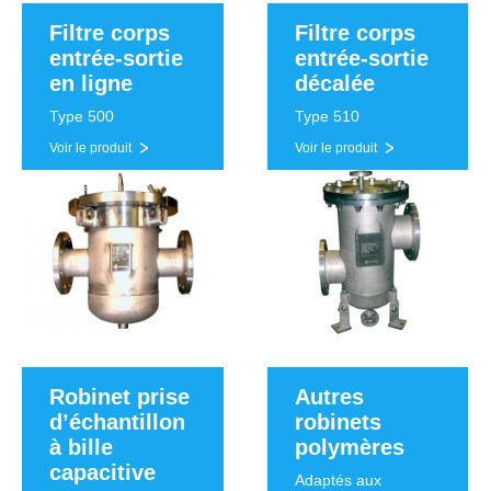
Filtre corps
Filtre corps
entrée-sortie
entrée-sortie
en ligne
décalée
Type 500
Type 510
Voir le produit
Voir le produit
Robinet prise
Autres
d’échantillon
robinets
à bille
polymères
capacitive
Adaptés aux