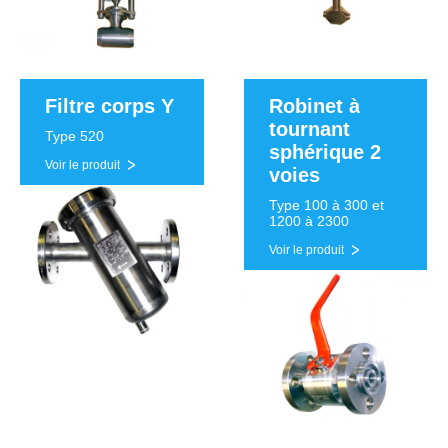
Filtre corps Y
Robinet à
tournant
Type 520
sphérique 2
Voir le produit
voies
Type 100 à 300 et
1200 à 2300
Voir le produit