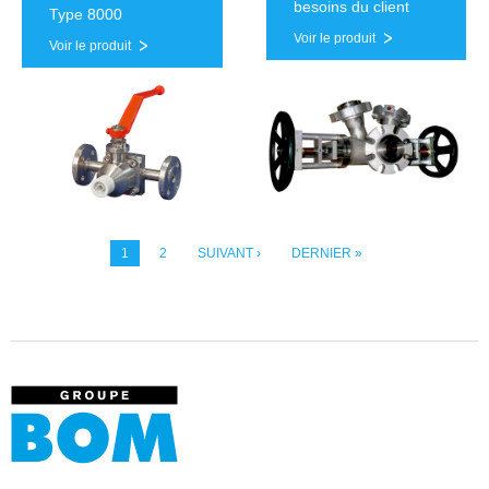
besoins du client
Type 8000
Voir le produit
Voir le produit
1
2
SUIVANT ›
DERNIER »