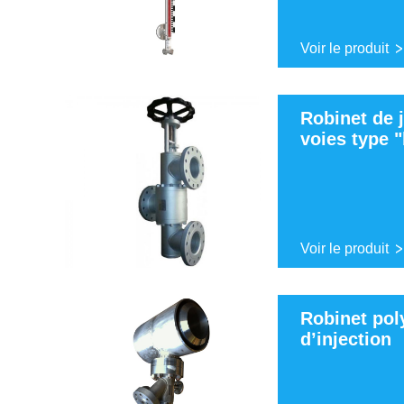
Voir le produit
Robinet de 
voies type 
Voir le produit
Robinet po
d’injection