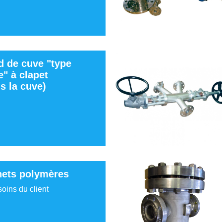
d de cuve "type
e" à clapet
s la cuve)
nets polymères
oins du client