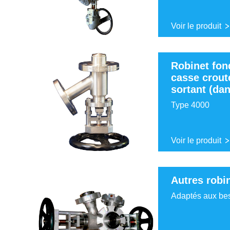
Voir le produit
Robinet fon
casse crout
sortant (dan
Type 4000
Voir le produit
Autres robi
Adaptés aux bes