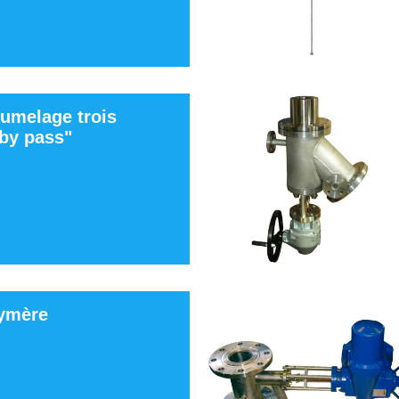
jumelage trois
"by pass"
lymère