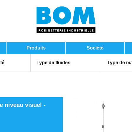
Produits
Société
ité
Type de fluides
Type de ma
e niveau visuel -