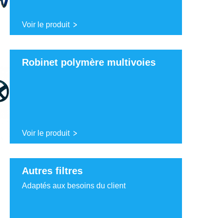
Voir le produit
Robinet polymère multivoies
Voir le produit
Autres filtres
Adaptés aux besoins du client