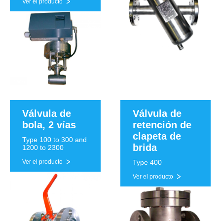
Ver el producto
Válvula de
Válvula de
bola, 2 vías
retención de
clapeta de
Type 100 to 300 and
brida
1200 to 2300
Ver el producto
Type 400
Ver el producto