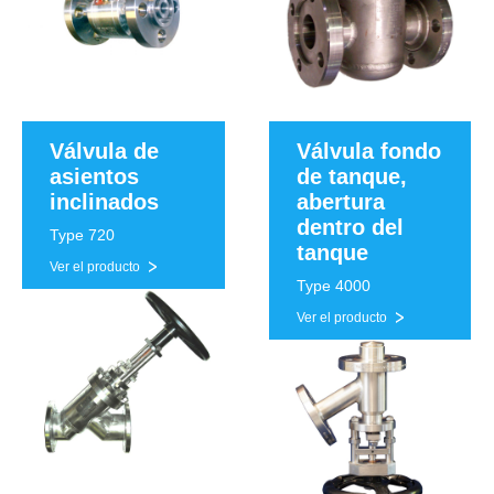
Válvula de
Válvula fondo
asientos
de tanque,
inclinados
abertura
dentro del
Type 720
tanque
Ver el producto
Type 4000
Ver el producto