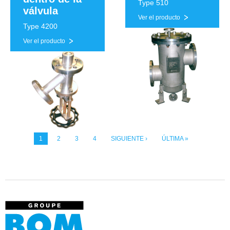
Type 510
válvula
Ver el producto
Type 4200
Ver el producto
1
2
3
4
SIGUIENTE ›
ÚLTIMA »