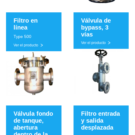
Filtro en
Válvula de
línea
bypass, 3
vías
Type 500
Ver el producto
Ver el producto
Válvula fondo
Filtro entrada
de tanque,
y salida
abertura
desplazada
dentro de la