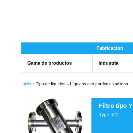
Fabricación
Gama de productos
Industria
Se encuentra usted aquí
Inicio
» Tipo de liquidos » Líquidos con partículas sólidas
Páginas
Filtro tipo Y
Type 520