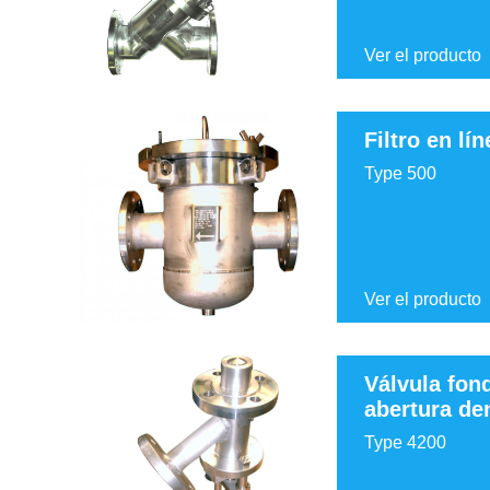
Ver el producto
Filtro en lín
Type 500
Ver el producto
Válvula fon
abertura den
Type 4200