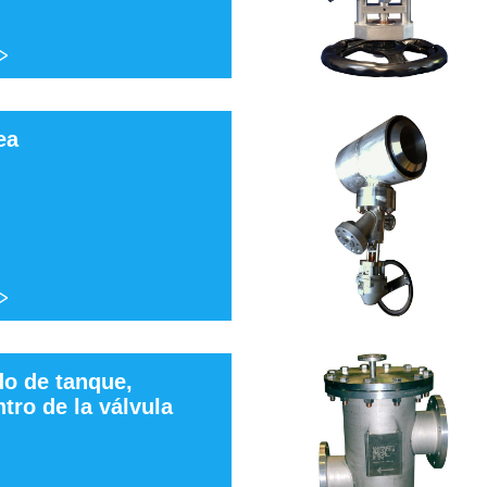
ea
do de tanque,
tro de la válvula