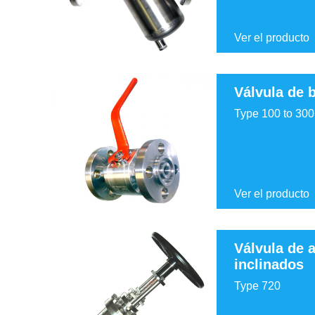
Ver el producto
Válvula de b
Type 100 to 300
Ver el producto
Válvula de 
inclinados
Type 720