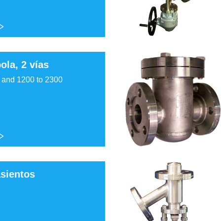
ola, 2 vías
 and 1200 to 2300
asientos