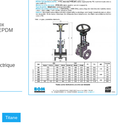
ox
, EPDM
ctrique
Titane