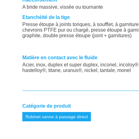
A bride massive, vissée ou tournante
Etanchéité de la tige
Presse étoupe à joints toriques, à soufflet, à garnitur
chevrons PTFE pur ou chargé, presse étoupe à garni
graphite, double presse étoupe (joint + garnitures)
Matière en contact avec le fluide
Acier, inox, duplex et super duplex, inconel, incoloy®
hastelloy®, titane, uranus®, nickel, tantale, monel
Catégorie de produit
Robinet vanne à passage direct