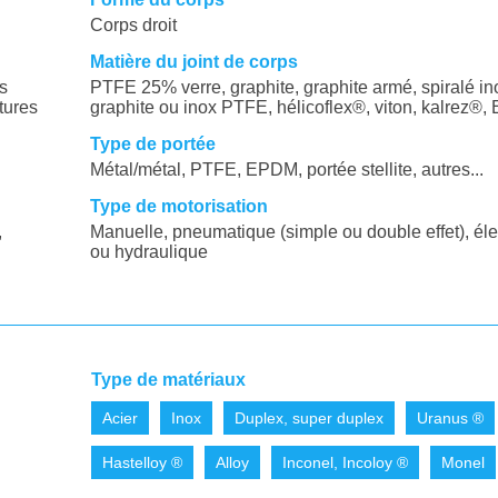
Corps droit
Matière du joint de corps
es
PTFE 25% verre, graphite, graphite armé, spiralé in
tures
graphite ou inox PTFE, hélicoflex®, viton, kalrez®
Type de portée
Métal/métal, PTFE, EPDM, portée stellite, autres...
Type de motorisation
,
Manuelle, pneumatique (simple ou double effet), éle
ou hydraulique
Type de matériaux
Acier
Inox
Duplex, super duplex
Uranus ®
Hastelloy ®
Alloy
Inconel, Incoloy ®
Monel