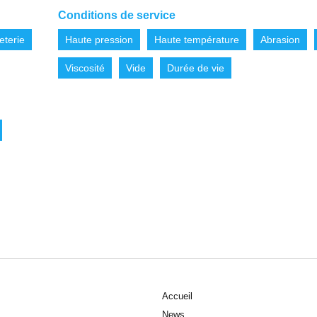
Conditions de service
eterie
Haute pression
Haute température
Abrasion
Viscosité
Vide
Durée de vie
Accueil
News