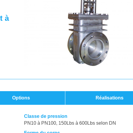
t à
Options
Réalisations
Classe de pression
PN10 à PN100, 150Lbs à 600Lbs selon DN
Forme du corps