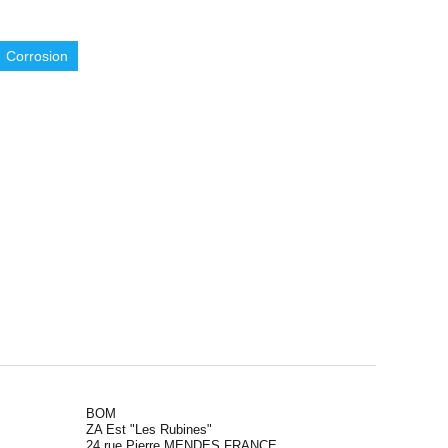
Corrosion
BOM
ZA Est "Les Rubines"
24 rue Pierre MENDES FRANCE